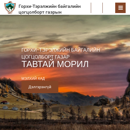
Горхи-Тэрэлжийн байгалийн
EN
цогцолборт газрын
хамгаалалтын захиргаа
ГОРХИ-ТЭРЭЛЖИЙН БАЙГАЛИЙН
ЦОГЦОЛБОРТ ГАЗАР
ТАВТАЙ МОРИЛ
МЭЛХИЙ ХАД
Дэлгэрэнгүй