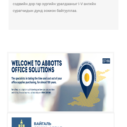
сэдвийн дор гар зургийн уралдааныг I-V ангийн
сурагчидын дунд зохион байгууллаа.