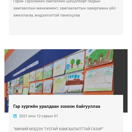
Горхи-Тэрэлжийн байгалийн цогцолборт газрын
хамгааллын менежмент, хамгаалалтын захиргааны үйл
ажиллагаа, мэдээлэлтэй танилцлаа.
Гар зургийн уралдаан зохион байгууллаа
2021 оны 12 сарын 01
"МИНИЙ МЭДЭХ ТУСГАЙ ХАМГААЛАЛТТАЙ ГАЗАР"