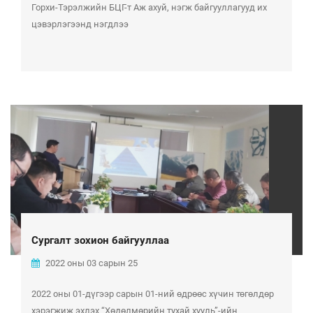
Горхи-Тэрэлжийн БЦГ-т Аж ахуй, нэгж байгууллагууд их
цэвэрлэгээнд нэгдлээ
Сургалт зохион байгууллаа
2022 оны 03 сарын 25
2022 оны 01-дүгээр сарын 01-ний өдрөөс хүчин төгөлдөр
хэрэгжиж эхлэх “Хөдөлмөрийн тухай хууль”-ийн