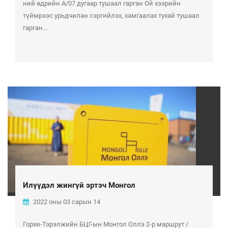
ний өдрийн А/07 дугаар тушаал гарган Ой хээрийн
түймрээс урьдчилан сэргийлэх, хамгаалах тухай тушаал
гарган...
Илүүдэл жингүй эртэч Монгол
2022 оны 03 сарын 14
Горхи-Тэрэлжийн БЦГ-ын Монгол Оллэ 2-р маршрут /