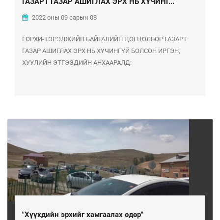
ГАЗАРТ ГАЗАР АШИГЛАХ ЭРХ НЬ ХҮЧИНГ...
2022 оны 09 сарын 08
ГОРХИ-ТЭРЭЛЖИЙН БАЙГАЛИЙН ЦОГЦОЛБОР ГАЗАРТ
ГАЗАР АШИГЛАХ ЭРХ НЬ ХҮЧИНГҮЙ БОЛСОН ИРГЭН,
ХУУЛИЙН ЭТГЭЭДИЙН АНХААРАЛД:
"Хүүхдийн эрхийг хамгаалах өдөр"