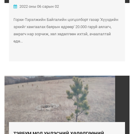
2022 оны 06 сарын 02
Горхи-Тэрэлжийн Байгалийн цогцолборт газар 'Хүүхдийн
эрхийг хамгаалах баярын өдрөөр' 20.000 гаруй аялагч,
амрагч нар зорчиж, хөл хөдөлгөөн ихтэй, ачаалалтай
өдө...
ТЭРБУМ МОД ҮНДЭСНИЙ ХӨДӨЛГӨӨНИЙ