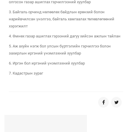
олгосон газар ашиглах гэрчилгээний хуулбар
3. Байгаль орчинд нөлөөлөх байдлын ерөнхий болон
нарийвчилсан үнэлгээ, байгаль хамгаалах төлөвлөгөөний
хэрэгжилт
4. Өмнөх газар ашиглах гэрээний дагуу хийсэн ажлын тайлан
5. Аж ахуйн нэгж бол улсын бүртгэлийн гэрчилгээ болон
захирлын иргэний үнэмлэхний хуулбар
6. Иргэн бол иргэний үнэмлэхний хуулбар
7. Кадастрын зураг