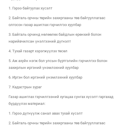
1. Гэрээ байгуулах хүсэлт
2. Байгаль орчны төрийн захиргааны төв байгууллагаас
олгосон газар ашиглах гэрчилгээ хуулбар
3. Байгаль орчинд нөлөөлөх байдлын ерөнхий болон
нарийвчилсан үнэлгээний дүгнэлт
4. Тухай газарт хэрэгжүүлэх төсөл
5. Аж ахуйн нэгж бол улсын бүртгэлийн гэрчилгээ болон
захирлын иргэний үнэмлэхний хуулбар
6. Иргэн бол иргэний үнэмлэхний хуулбар
7. Кадастрын зураг
Газар ашиглах гэрчилгээний хугацаа сунгах хүсэлт гаргахад
бүрдүүлэх материал:
1. Гэрээ дүгнүүлж санал авах тухай хүсэлт
2. Байгаль орчны төрийн захиргааны төв байгууллагаас