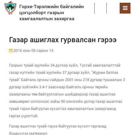
Горхи-Тэрэлжийн байгалийн
EN
цогцолборт газрын
хамгаалалтын захиргаа
Газар ашиглах гурвалсан гэрээ
2016 оны 06 сарын 14
Газрын тухай хуулийн 34 дүгээр зүйл, Тусгай хамгаалалттай
газар нутгийн тухай хуулийн 37 дугаар зүйл, "Журам батлах
тухай" Байгаль орчны сайдын 2001 оны 218 дугаар тушаалын 3
дугаар зүйлийн 3.4-т зааснаар Байгаль орчны төрийн
захиргааны төв байгууллагын шийдвэрээр газар ашиглах
зөвшөөрөл олгосноос хойш 90 хоногийн дотор газар ашиглах
тухай гэрээ байгуулах хүсэлтээ хамгаалалтын захиргаанд
гаргах үүрэгтэй.
Газар ашиглах тухай гэрээ байгуулах хүсэлт гаргахад
бүрдүүлэх материал: