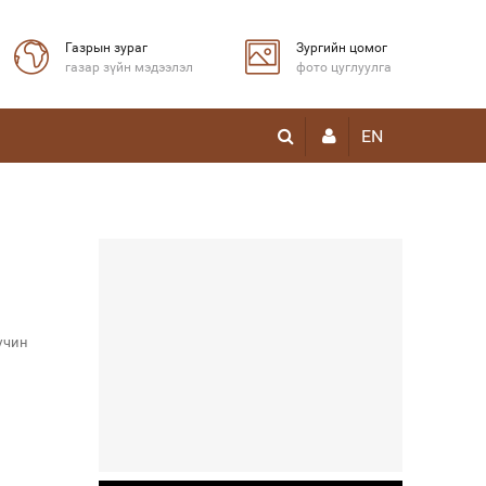
Газрын зураг
Зургийн цомог
газар зүйн мэдээлэл
фото цуглуулга
EN
үчин