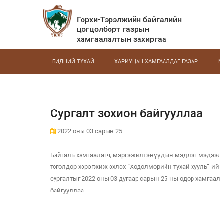
Горхи-Тэрэлжийн байгалийн
цогцолборт газрын
хамгаалалтын захиргаа
БИДНИЙ ТУХАЙ
ХАРИУЦАН ХАМГААЛДАГ ГАЗАР
Сургалт зохион байгууллаа
2022 оны 03 сарын 25
Байгаль хамгаалагч, мэргэжилтэнүүдын мэдлэг мэдээлл
төгөлдөр хэрэгжиж эхлэх “Хөдөлмөрийн тухай хууль”-и
сургалтыг 2022 оны 03 дугаар сарын 25-ны өдөр хамга
байгууллаа.