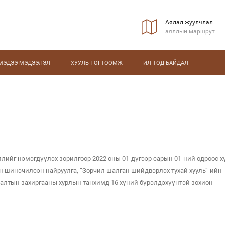
Аялал жуулчлал
аяллын маршрут
МЭДЭЭ МЭДЭЭЛЭЛ
ХУУЛЬ ТОГТООМЖ
ИЛ ТОД БАЙДАЛ
ийг нэмэгдүүлэх зорилгоор 2022 оны 01-дүгээр сарын 01-ний өдрөөс х
йн шинэчилсэн найруулга, “Зөрчил шалган шийдвэрлэх тухай хууль”-ийн
алалтын захиргааны хурлын танхимд 16 хүний бүрэлдэхүүнтэй зохион