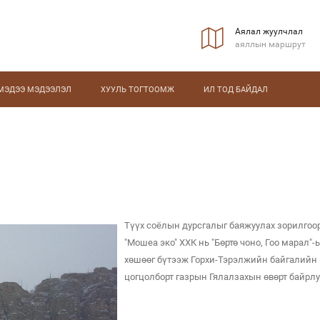
Аялал жуулчлал
аяллын маршрут
МЭДЭЭ МЭДЭЭЛЭЛ
ХУУЛЬ ТОГТООМЖ
ИЛ ТОД БАЙДАЛ
Түүх соёлын дурсгалыг баяжуулах зорилгоо
"Мошеа эко" ХХК нь "Бөртө чоно, Гоо марал"-
хөшөөг бүтээж Горхи-Тэрэлжийн байгалийн
цогцолборт газрын Гялалзахын өвөрт байрлу