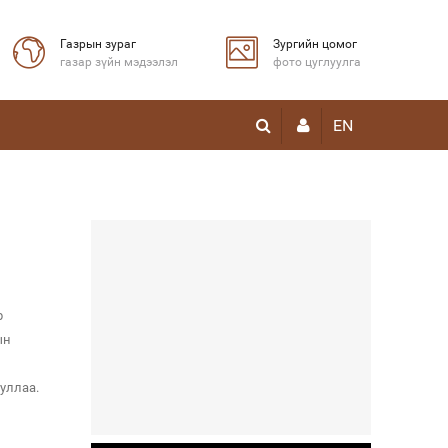
Газрын зураг
Зургийн цомог
газар зүйн мэдээлэл
фото цуглуулга
EN
р
ын
уллаа.