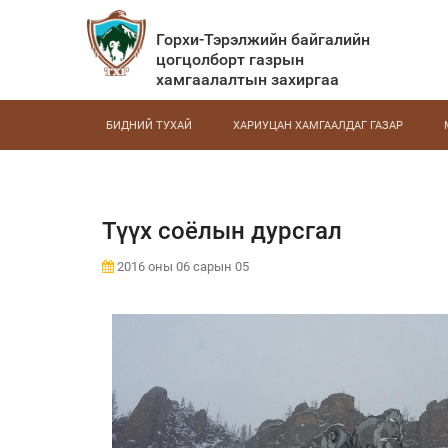
Горхи-Тэрэлжийн байгалийн
цогцолборт газрын
хамгаалалтын захиргаа
БИДНИЙ ТУХАЙ
ХАРИУЦАН ХАМГААЛДАГ ГАЗАР
Түүх соёлын дурсгал
2016 оны 06 сарын 05