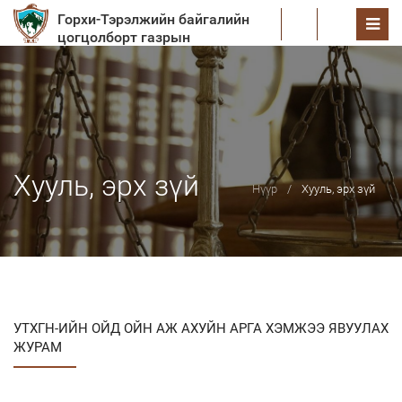
Горхи-Тэрэлжийн байгалийн
EN
цогцолборт газрын
хамгаалалтын захиргаа
Хууль, эрх зүй
Нүүр
Хууль, эрх зүй
УТХГН-ИЙН ОЙД ОЙН АЖ АХУЙН АРГА ХЭМЖЭЭ ЯВУУЛАХ
ЖУРАМ