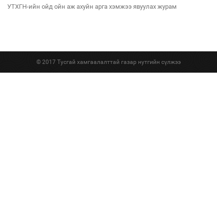
УТХГН-ийн ойд ойн аж ахуйн арга хэмжээ явуулах журам
© 2017 Тусгай хамгаалалттай газар нутгийн сүлжээ